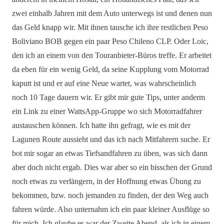
zwei einhalb Jahren mit dem Auto unterwegs ist und denen nun
das Geld knapp wir. Mit ihnen tausche ich ihre restlichen Peso
Boliviano BOB gegen ein paar Peso Chileno CLP. Oder Loic,
den ich an einem von den Touranbieter-Büros treffe. Er arbeitet
da eben für ein wenig Geld, da seine Kupplung vom Motorrad
kaputt ist und er auf eine Neue wartet, was wahrscheinlich
noch 10 Tage dauern wir. Er gibt mir gute Tips, unter anderm
ein Link zu einer WattsApp-Gruppe wo sich Motorradfahrer
austauschen können. Ich hatte ihn gefragt, wie es mit der
Lagunen Route aussieht und das ich nach Mitfahrern suche. Er
bot mir sogar an etwas Tiefsandfahren zu üben, was sich dann
aber doch nicht ergab. Dies war aber so ein bisschen der Grund
noch etwas zu verlängern, in der Hoffnung etwas Übung zu
bekommen, bzw. noch jemanden zu finden, der den Weg auch
fahren würde. Also unternahm ich ein paar kleiner Ausflüge so
für mich. Ich glaube es war der Zweite Abend, als ich in einem