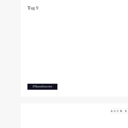
T
ag 9
#
Skandinavien
AUCH 